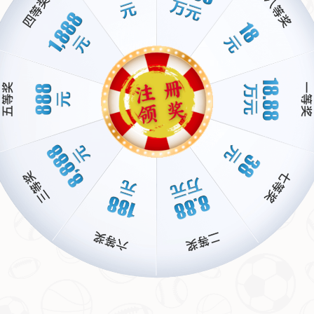
值得一提的是，许多成功的英雄联盟战队在转型过程中，开始重视数
据的应用。通过分析粉丝画像、社交媒体互动数据以及市场反馈，他
们能够更精准地制定营销策略。比如，通过大数据分析发现年轻用户
对短视频内容的偏好后，某戦隊迅速调整策略，将资源倾斜至抖音、
微博等平台，最终实现了流量和收益的双增长。这种
科技驱动的精细
化管理
，无疑为其他队伍提供了宝贵的借鉴。
五：挑战与机遇并存的未来前景
尽管英雄联盟战队的商业转型取得了显著成果，但挑战依然存在。例
如，如何平衡竞技成绩与商業活动的精力分配？如何在快速变化的市
场中持续创新？这些问题都考验着每支队伍的智慧。不过，随着电竞
行业逐步走向成熟，以及政策支持的不断加码，可以预见的是，未来
的
英雄联盟戰隊運營模式
将更加多样化和专业化，为整个行业注入更
多活力。
站点推荐：
kering·开云体育官方平台ac米兰赞助商-APP下载网址
Kaiyun Sports
上一篇：记者曝祖比门迪锁定阿森纳，阿隆索曾心动皇马却未出手
下一篇：库里六年仅一扣献给他：生涯最后一扣的深意
Copyright 2024
Milan·米兰体育官方网站-最新安全APP下载
All