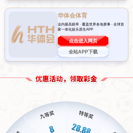
三：多元合作拓宽收入渠道
除了粉丝经济，英雄联盟战队的商业转型还体现在与多行业的深度合
作上。从传统的游戏硬件厂商到饮料、快餐等消费品品牌，越来越多
的企业看到了电竞营销的潜力。以EDG为例，在夺得全球总冠军后，
其接连签约多个知名品牌，涵盖服装、食品等多个领域。据不完全统
计，仅2022年，该队的赞助收入就较前一年翻倍增长。这种多元化的
合作模式，让战队不再依赖单一收入来源，有效降低了经营风险。
四：数据驱动优化决策 科技赋能未来发展