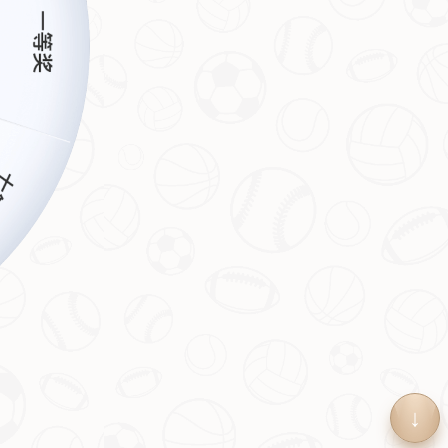
家职业俱乐部而言，这笔费用或许并非无法承受，但其背后
可能影响赞助商及球迷对俱乐部的信任度。
律漏洞带来的“亏空”。有业内人士指出，如果类似问题得
升内部管理，成为了摆在泰山队面前的一道难题。
员在比赛中严重违纪，不仅被处以高额罚款，还面临主力
J联赛的多支队伍，通过完善的制度建设和球员教育，几
对球员和工作人员的行为规范培训，或许能在未来有效减
的合规体系，确保在赛事前后各项流程都符合亚足联要
误连累整个团队。此外，与专业团队合作，及时了解最新
用罚款换来教训。