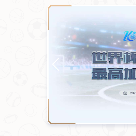
联系米兰体育
公司资讯
行业新闻
引言：泰山队为