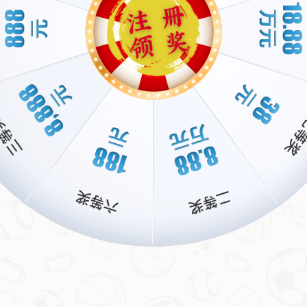
影响：经济与声誉双重压力
队本赛季因各类违规行为累计缴纳的罚款已超过
65万元人民币
。对于一
成的负面影响却不容小觑。频繁被罚不仅让外界质疑球队的管理水平，也
些罚款原本可以用于青训、引援或其他发展项目。如今，却不得不填补纪
长期来看可能会削弱俱乐部的竞争力。因此，如何在遵守规则的前提下提
从他山之石中汲取教训
不乏因纪律问题而付出惨重代价的例子。以某韩国劲旅为例，该队曾因球
惩罚，最终直接影响了当赛季成绩。反观一些管理出色的俱乐部，如日本
题受到处罚。
以看出，问题的根源往往在于细节管理。泰山队若能借鉴先进经验，加强
。
提升管理与意识并重
罚单，提升内部管理水平无疑是当务之急。首先，俱乐部应建立更加完善
对球员和教练组的教育，让每个人都意识到纪律的重要性，避免因个人失
失为一种有效的解决之道。
决问题，才能让泰山队将更多的精力放在球场上，用实力赢得尊重，而非
体育APP下载-开云娱乐（Kaiyun)官方网站入口
尚风！解放者杯赛场，巴塞罗那SC主帅豹纹西装惊艳亮相
胜零失球裁判无争议 阿森纳表现完美令人惊叹